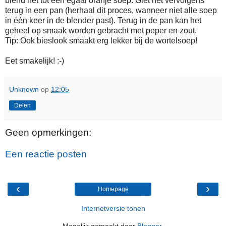
blend het tot een egaal oranje soep. Giet het vervolgens
terug in een pan (herhaal dit proces, wanneer niet alle soep
in één keer in de blender past). Terug in de pan kan het
geheel op smaak worden gebracht met peper en zout.
Tip: Ook bieslook smaakt erg lekker bij de wortelsoep!
Eet smakelijk! :-)
Unknown
op
12:05
Delen
Geen opmerkingen:
Een reactie posten
‹
›
Homepage
Internetversie tonen
Mogelijk gemaakt door
Blogger
.