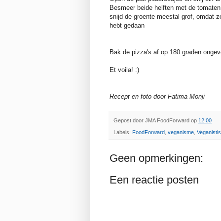
Besmeer beide helften met de tomaten 
snijd de groente meestal grof, omdat ze 
hebt gedaan
Bak de pizza's af op 180 graden ongev
Et voila! :)
Recept en foto door Fatima Monji
Gepost door
JMA FoodForward
op
12:00
Labels:
FoodForward
,
veganisme
,
Veganisti
Geen opmerkingen:
Een reactie posten