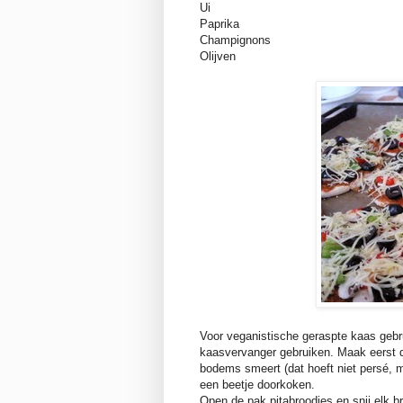
Ui
Paprika
Champignons
Olijven
Voor veganistische geraspte kaas gebr
kaasvervanger gebruiken. Maak eerst d
bodems smeert (dat hoeft niet persé, m
een beetje doorkoken.
Open de pak pitabroodjes en snij elk b