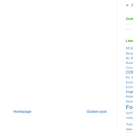
►
Zoek
Labe
10:1
Bang
(1)
B
Buda
choc
CO
De Z
DJ10
ECV
Engl
FAW
flas
Fo
Homepage
Oudere post
GOT
Indis
Terl
JMA-