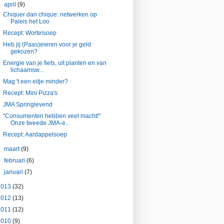
▼
april
(9)
Chiquer dan chique: netwerken op
Paleis het Loo
Recept: Wortelsoep
Heb jij (Paas)eieren voor je geld
gekozen?
Energie van je fiets, uit planten en van
lichaamsw...
Mag 't een eitje minder?
Recept: Mini Pizza's
JMA Springlevend
"Consumenten hebben veel macht!"
Onze tweede JMA-e...
Recept: Aardappelsoep
►
maart
(9)
►
februari
(6)
►
januari
(7)
2013
(32)
2012
(13)
2011
(12)
2010
(9)