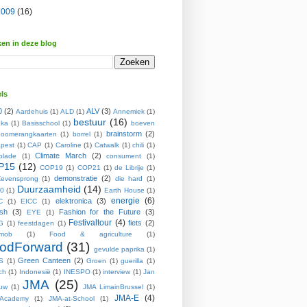
2009
(16)
en in deze blog
ls
0
(2)
ALV
(3)
Aardehuis
(1)
ALD
(1)
Annemiek
(1)
bestuur
(16)
ka
(1)
Basisschool
(1)
boeven
brainstorm
(2)
oomerangkaarten
(1)
borrel
(1)
pest
(1)
CAP
(1)
Caroline
(1)
Catwalk
(1)
chili
(1)
Climate March
(2)
olade
(1)
consument
(1)
P15
(12)
COP19
(1)
COP21
(1)
de Librije
(1)
demonstratie
(2)
evensprong
(1)
die hard
(1)
Duurzaamheid
(14)
0
(1)
Earth House
(1)
energie
(6)
elektronica
(3)
C
(1)
EICC
(1)
ish
(3)
Fashion for the Future
(3)
EYE
(1)
Festivaltour
(4)
fiets
(2)
G
(1)
feestdagen
(1)
hmob
(1)
Food & agriculture
(1)
odForward
(31)
gevulde paprika
(1)
Green Canteen
(2)
S
(1)
Groen
(1)
guerilla
(1)
ch
(1)
Indonesië
(1)
INESPO
(1)
interview
(1)
Jan
JMA
(25)
ouw
(1)
JMA LimainBrussel
(1)
JMA-E
(4)
Academy
(1)
JMA-at-School
(1)