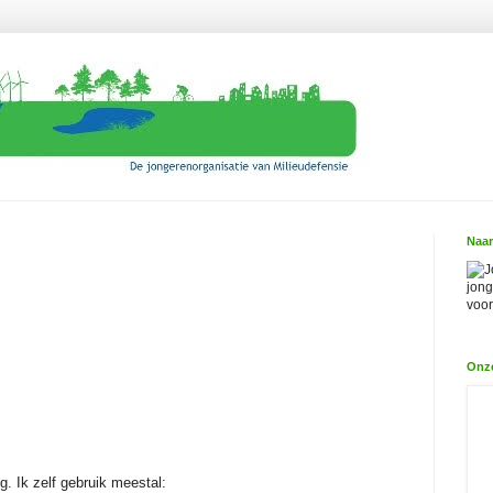
Naar
J
jong
voor
Onz
g. Ik zelf gebruik meestal: