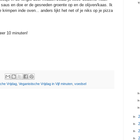
saus en doe er de gesneden groente op en de olijven/kaas. Ik
krimpen inde oven... anders lijkt het net of je niks op je pizza
eer 10 minuten!
sche Vrijdag
,
Veganistische Vrijdag in Vijf minuten
,
voedsel
►
►
►
►