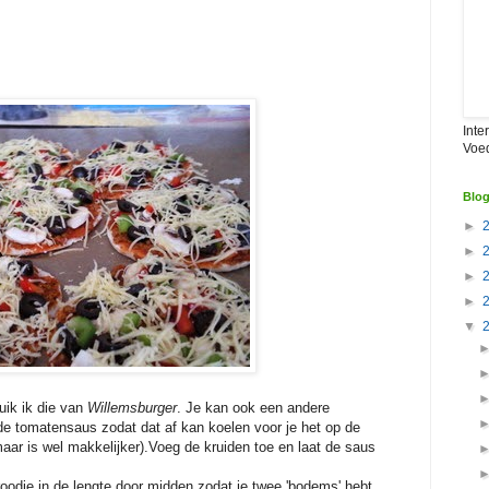
Inte
Voe
Blog
►
►
►
►
▼
uik ik die van
Willemsburger
. Je kan ook een andere
e tomatensaus zodat dat af kan koelen voor je het op de
aar is wel makkelijker).Voeg de kruiden toe en laat de saus
roodje in de lengte door midden zodat je twee 'bodems' hebt.