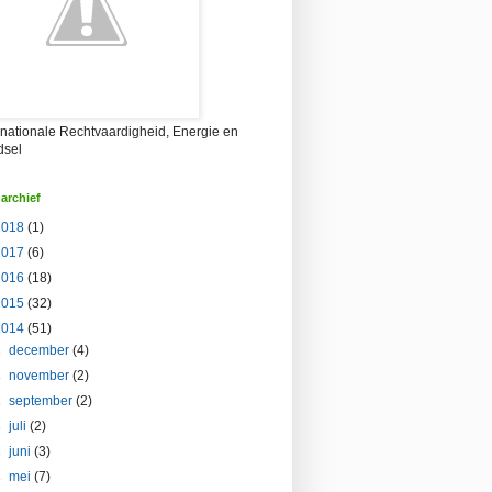
rnationale Rechtvaardigheid, Energie en
dsel
archief
2018
(1)
2017
(6)
2016
(18)
2015
(32)
2014
(51)
►
december
(4)
►
november
(2)
►
september
(2)
►
juli
(2)
►
juni
(3)
►
mei
(7)