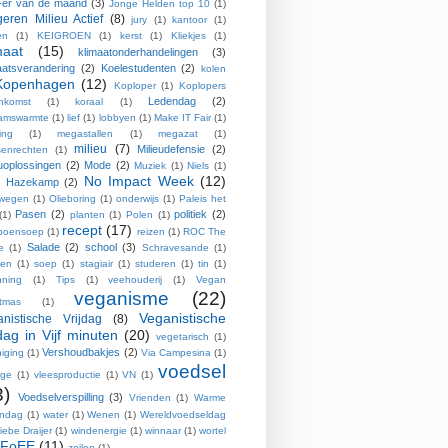
er van de maand
(3)
Jonge Helden top 10
(1)
eren Milieu Actief
(8)
jury
(1)
kantoor
(1)
en
(1)
KEIGROEN
(1)
kerst
(1)
Kliekjes
(1)
maat
(15)
klimaatonderhandelingen
(3)
aatsverandering
(2)
Koelestudenten
(2)
kolen
Kopenhagen
(12)
Koploper
(1)
Koplopers
Ledendag
(2)
enkomst
(1)
koraal
(1)
aamswarmte
(1)
lief
(1)
lobbyen
(1)
Make IT Fair
(1)
ing
(1)
megastallen
(1)
megazat
(1)
milieu
(7)
Milieudefensie
(2)
enrechten
(1)
euoplossingen
(2)
Mode
(2)
Muziek
(1)
Niels
(1)
No Impact Week
(12)
s Hazekamp
(2)
wegen
(1)
Olieboring
(1)
onderwijs
(1)
Paleis het
Pasen
(2)
politiek
(2)
(1)
planten
(1)
Polen
(1)
recept
(17)
poensoep
(1)
reizen
(1)
ROC The
Salade
(2)
school
(3)
e
(1)
Schravesande
(1)
pen
(1)
soep
(1)
stagiair
(1)
studeren
(1)
tin
(1)
nning
(1)
Tips
(1)
veehouderij
(1)
Vegan
veganisme
(22)
stmas
(1)
Veganistische
nistische Vrijdag
(8)
jdag in Vijf minuten
(20)
vegetarisch
(1)
Vershoudbakjes
(2)
iging
(1)
Via Campesina
(1)
voedsel
age
(1)
vleesproductie
(1)
VN
(1)
3)
Voedselverspilling
(3)
Vrienden
(1)
Warme
endag
(1)
water
(1)
Wenen
(1)
Wereldvoedseldag
iebe Draijer
(1)
windenergie
(1)
winnaar
(1)
wortel
FoEE
(11)
zeilen
(1)