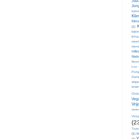
JMA-
Jong
kato
Kli
Klim
(1)
bije
lich
meet
mens
mili
Niel
Noor
Loo
Pom
Gam
skip
tinwi
Chri
Vega
Vri
veren
Vint
(2
Trui
(1)
W
Y
(1)