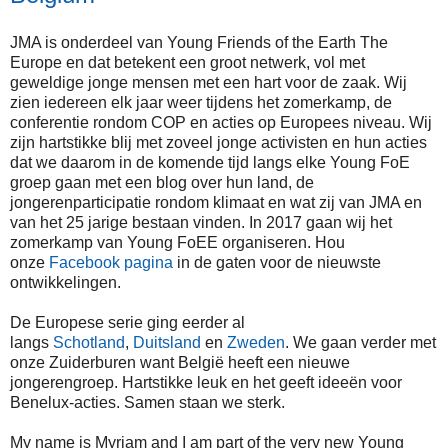
JMA is onderdeel van Young Friends of the Earth The
Europe en dat betekent een groot netwerk, vol met
geweldige jonge mensen met een hart voor de zaak. Wij
zien iedereen elk jaar weer tijdens het zomerkamp, de
conferentie rondom COP en acties op Europees niveau. Wij
zijn hartstikke blij met zoveel jonge activisten en hun acties
dat we daarom in de komende tijd langs elke Young FoE
groep gaan met een blog over hun land, de
jongerenparticipatie rondom klimaat en wat zij van JMA en
van het 25 jarige bestaan vinden. In 2017 gaan wij het
zomerkamp van Young FoEE organiseren. Hou
onze
Facebook pagina
in de gaten voor de nieuwste
ontwikkelingen.
De Europese serie ging eerder al
langs
Schotland
,
Duitsland
en
Zweden
. We gaan verder met
onze Zuiderburen want België heeft een nieuwe
jongerengroep. Hartstikke leuk en het geeft ideeën voor
Benelux-acties. Samen staan we sterk.
My name is Myriam and I am part of the very new Young