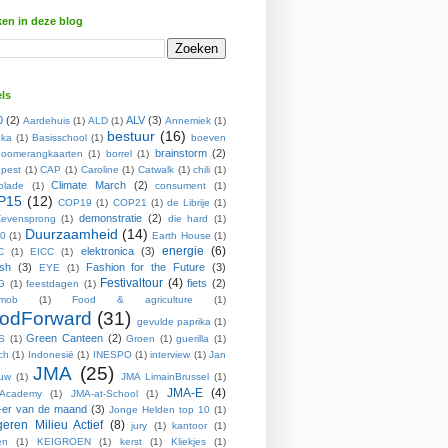
en in deze blog
ls
0
(2)
ALV
(3)
Aardehuis
(1)
ALD
(1)
Annemiek
(1)
bestuur
(16)
ka
(1)
Basisschool
(1)
boeven
brainstorm
(2)
oomerangkaarten
(1)
borrel
(1)
pest
(1)
CAP
(1)
Caroline
(1)
Catwalk
(1)
chili
(1)
Climate March
(2)
olade
(1)
consument
(1)
P15
(12)
COP19
(1)
COP21
(1)
de Librije
(1)
demonstratie
(2)
evensprong
(1)
die hard
(1)
Duurzaamheid
(14)
0
(1)
Earth House
(1)
energie
(6)
elektronica
(3)
C
(1)
EICC
(1)
ish
(3)
Fashion for the Future
(3)
EYE
(1)
Festivaltour
(4)
fiets
(2)
G
(1)
feestdagen
(1)
hmob
(1)
Food & agriculture
(1)
odForward
(31)
gevulde paprika
(1)
Green Canteen
(2)
S
(1)
Groen
(1)
guerilla
(1)
ch
(1)
Indonesië
(1)
INESPO
(1)
interview
(1)
Jan
JMA
(25)
ouw
(1)
JMA LimainBrussel
(1)
JMA-E
(4)
Academy
(1)
JMA-at-School
(1)
er van de maand
(3)
Jonge Helden top 10
(1)
eren Milieu Actief
(8)
jury
(1)
kantoor
(1)
en
(1)
KEIGROEN
(1)
kerst
(1)
Kliekjes
(1)