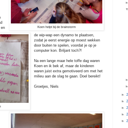
n
ad
Koen helpt bij de brainstorm
 en
de wip-wap een dynamo te plaatsen,
zodat je eerst energie op moest wekken
door buiten te spelen, voordat je op je
computer kon. Briljant toch?!
Na een lange maar hele toffe dag waren
Koen en ik bek af, maar de kinderen
waren juist extra gemotiveerd om met het
milieu aan de slag te gaan. Doel bereikt!
Groetjes, Niels
►
►
n
►
►
►