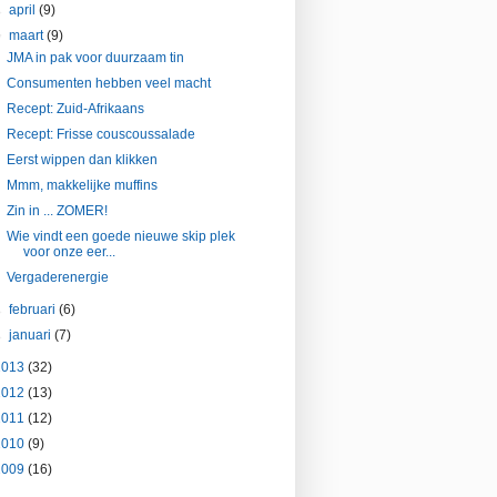
►
april
(9)
▼
maart
(9)
JMA in pak voor duurzaam tin
Consumenten hebben veel macht
Recept: Zuid-Afrikaans
Recept: Frisse couscoussalade
Eerst wippen dan klikken
Mmm, makkelijke muffins
Zin in ... ZOMER!
Wie vindt een goede nieuwe skip plek
voor onze eer...
Vergaderenergie
►
februari
(6)
►
januari
(7)
2013
(32)
2012
(13)
2011
(12)
2010
(9)
2009
(16)