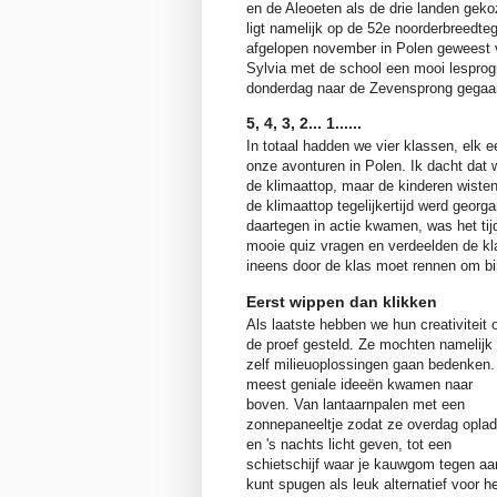
en de Aleoeten als de drie landen gek
ligt namelijk op de 52e noorderbreedte
afgelopen november in Polen geweest v
Sylvia met de school een mooi lespro
donderdag naar de Zevensprong gegaan 
5, 4, 3, 2... 1......
In totaal hadden we vier klassen, elk e
onze avonturen in Polen. Ik dacht dat
de klimaattop, maar de kinderen wisten
de klimaattop tegelijkertijd werd georg
daartegen in actie kwamen, was het tij
mooie quiz vragen en verdeelden de klas
ineens door de klas moet rennen om bi
Eerst wippen dan klikken
Als laatste hebben we hun creativiteit 
de proef gesteld. Ze mochten namelijk
zelf milieuoplossingen gaan bedenken.
meest geniale ideeën kwamen naar
boven. Van lantaarnpalen met een
zonnepaneeltje zodat ze overdag opla
en 's nachts licht geven, tot een
schietschijf waar je kauwgom tegen aa
kunt spugen als leuk alternatief voor h