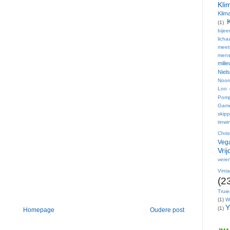
Kli
Klim
(1)
bije
lich
meet
mens
mili
Niel
Noor
Loo
Pom
Gam
skip
tinwi
Chri
Vega
Vri
veren
Vint
(2
Trui
(1)
W
Y
(1)
Homepage
Oudere post