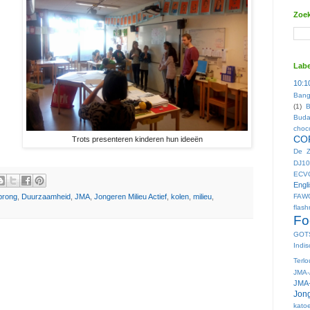
Zoek
Labe
10:1
Bang
(1)
B
Buda
choc
CO
Trots presenteren kinderen hun ideeën
De Z
DJ10
ECV
Engl
FAW
prong
,
Duurzaamheid
,
JMA
,
Jongeren Milieu Actief
,
kolen
,
milieu
,
flas
Fo
GOT
Indis
Terl
JMA-
JMA-
Jong
kato