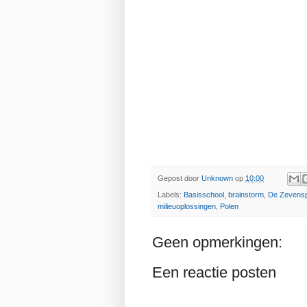
Gepost door
Unknown
op
10:00
Labels:
Basisschool
,
brainstorm
,
De Zevens
milieuoplossingen
,
Polen
Geen opmerkingen:
Een reactie posten