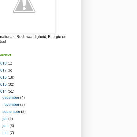
rnationale Rechtvaardigheid, Energie en
dsel
archief
2018
(1)
2017
(6)
2016
(18)
2015
(32)
2014
(51)
►
december
(4)
►
november
(2)
►
september
(2)
►
juli
(2)
►
juni
(3)
►
mei
(7)