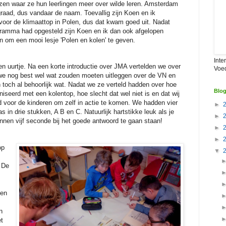
ozen waar ze hun leerlingen meer over wilde leren. Amsterdam
graad, dus vandaar de naam. Toevallig zijn Koen en ik
oor de klimaattop in Polen, dus dat kwam goed uit. Nadat
gramma had opgesteld zijn Koen en ik dan ook afgelopen
om een mooi lesje 'Polen en kolen' te geven.
Inte
en uurtje. Na een korte introductie over JMA vertelden we over
Voe
 we nog best wel wat zouden moeten uitleggen over de VN en
 toch al behoorlijk wat. Nadat we ze verteld hadden over hoe
Blog
aniseerd met een kolentop, hoe slecht dat wel niet is en dat wij
d voor de kinderen om zelf in actie te komen. We hadden vier
►
 in drie stukken, A B en C. Natuurlijk hartstikke leuk als je
►
nnen vijf seconde bij het goede antwoord te gaan staan!
►
►
op
▼
 De
den
n
et