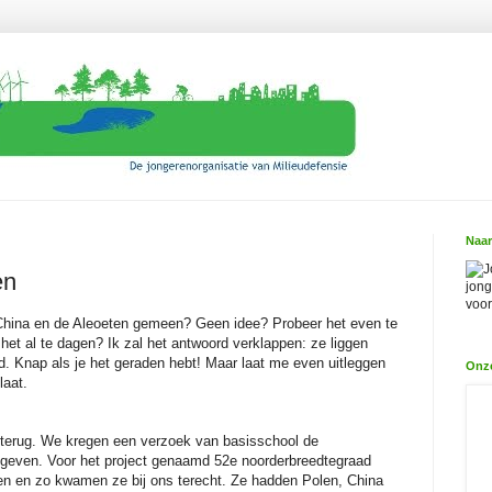
Naar
J
en
jong
voor
hina en de Aleoeten gemeen? Geen idee? Probeer het even te
t het al te dagen? Ik zal het antwoord verklappen: ze liggen
d. Knap als je het geraden hebt! Maar laat me even uitleggen
Onz
laat.
terug. We kregen een verzoek van basisschool de
even. Voor het project genaamd 52e noorderbreedtegraad
oen en zo kwamen ze bij ons terecht. Ze hadden Polen, China