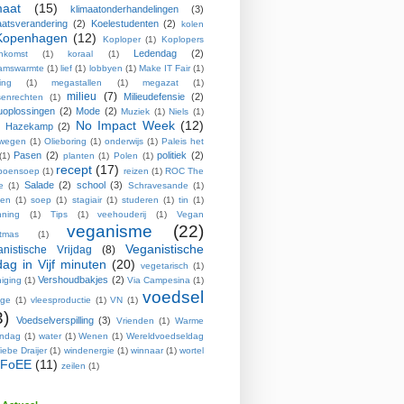
maat
(15)
klimaatonderhandelingen
(3)
aatsverandering
(2)
Koelestudenten
(2)
kolen
Kopenhagen
(12)
Koploper
(1)
Koplopers
Ledendag
(2)
enkomst
(1)
koraal
(1)
aamswarmte
(1)
lief
(1)
lobbyen
(1)
Make IT Fair
(1)
ing
(1)
megastallen
(1)
megazat
(1)
milieu
(7)
Milieudefensie
(2)
enrechten
(1)
euoplossingen
(2)
Mode
(2)
Muziek
(1)
Niels
(1)
No Impact Week
(12)
s Hazekamp
(2)
wegen
(1)
Olieboring
(1)
onderwijs
(1)
Paleis het
Pasen
(2)
politiek
(2)
(1)
planten
(1)
Polen
(1)
recept
(17)
poensoep
(1)
reizen
(1)
ROC The
Salade
(2)
school
(3)
e
(1)
Schravesande
(1)
pen
(1)
soep
(1)
stagiair
(1)
studeren
(1)
tin
(1)
nning
(1)
Tips
(1)
veehouderij
(1)
Vegan
veganisme
(22)
stmas
(1)
Veganistische
nistische Vrijdag
(8)
jdag in Vijf minuten
(20)
vegetarisch
(1)
Vershoudbakjes
(2)
iging
(1)
Via Campesina
(1)
voedsel
age
(1)
vleesproductie
(1)
VN
(1)
3)
Voedselverspilling
(3)
Vrienden
(1)
Warme
endag
(1)
water
(1)
Wenen
(1)
Wereldvoedseldag
iebe Draijer
(1)
windenergie
(1)
winnaar
(1)
wortel
FoEE
(11)
zeilen
(1)