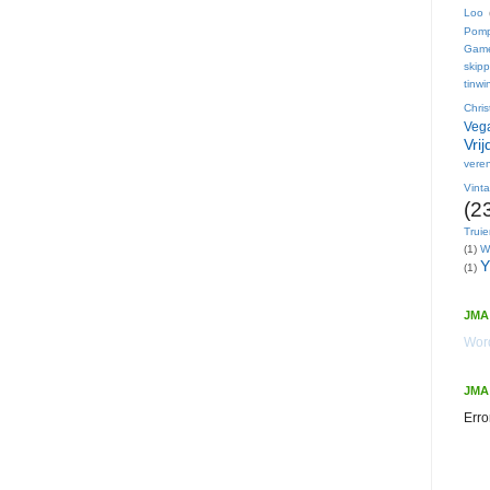
Loo
Pom
Gam
skip
tinwi
Chri
Vega
Vri
veren
Vint
(2
Trui
(1)
W
Y
(1)
JMA 
Word
JMA
Erro