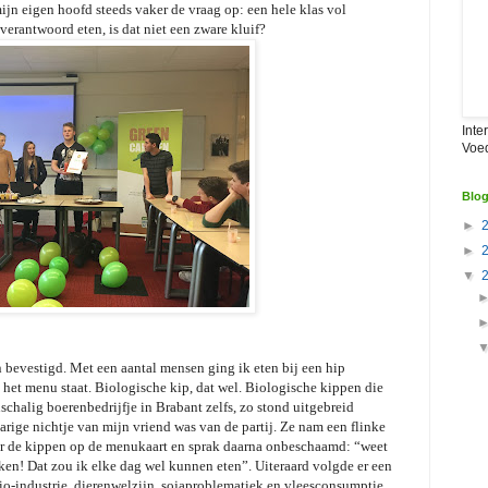
jn eigen hoofd steeds vaker de vraag op: een hele klas vol
erantwoord eten, is dat niet een zware kluif?
Inte
Voe
Blog
►
►
▼
evestigd. Met een aantal mensen ging ik eten bij een hip
het menu staat. Biologische kip, dat wel. Biologische kippen die
halig boerenbedrijfje in Brabant zelfs, zo stond uitgebreid
rige nichtje van mijn vriend was van de partij. Ze nam een flinke
ver de kippen op de menukaart en sprak daarna onbeschaamd: “weet
ken! Dat zou ik elke dag wel kunnen eten”. Uiteraard volgde er een
io-industrie, dierenwelzijn, sojaproblematiek en vleesconsumptie