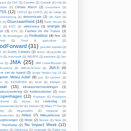
pest
(1)
CAP
(1)
Caroline
(1)
Catwalk
(1)
chili
(1)
Climate March
(2)
olade
(1)
consument
(1)
P15
(12)
COP19
(1)
COP21
(1)
de Librije
(1)
demonstratie
(2)
evensprong
(1)
die hard
(1)
Duurzaamheid
(14)
0
(1)
Earth House
(1)
energie
(6)
elektronica
(3)
C
(1)
EICC
(1)
ish
(3)
Fashion for the Future
(3)
EYE
(1)
Festivaltour
(4)
fiets
(2)
G
(1)
feestdagen
(1)
hmob
(1)
Food & agriculture
(1)
odForward
(31)
gevulde paprika
(1)
Green Canteen
(2)
S
(1)
Groen
(1)
guerilla
(1)
ch
(1)
Indonesië
(1)
INESPO
(1)
interview
(1)
Jan
JMA
(25)
ouw
(1)
JMA LimainBrussel
(1)
JMA-E
(4)
Academy
(1)
JMA-at-School
(1)
er van de maand
(3)
Jonge Helden top 10
(1)
eren Milieu Actief
(8)
jury
(1)
kantoor
(1)
en
(1)
KEIGROEN
(1)
kerst
(1)
Kliekjes
(1)
maat
(15)
klimaatonderhandelingen
(3)
aatsverandering
(2)
Koelestudenten
(2)
kolen
Kopenhagen
(12)
Koploper
(1)
Koplopers
Ledendag
(2)
enkomst
(1)
koraal
(1)
aamswarmte
(1)
lief
(1)
lobbyen
(1)
Make IT Fair
(1)
ing
(1)
megastallen
(1)
megazat
(1)
milieu
(7)
Milieudefensie
(2)
enrechten
(1)
euoplossingen
(2)
Mode
(2)
Muziek
(1)
Niels
(1)
No Impact Week
(12)
s Hazekamp
(2)
wegen
(1)
Olieboring
(1)
onderwijs
(1)
Paleis het