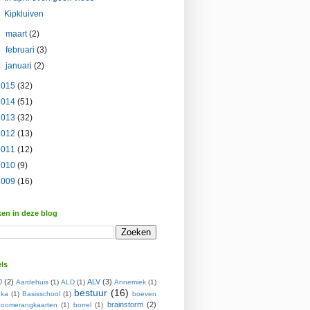
Kipkluiven
►
maart
(2)
►
februari
(3)
►
januari
(2)
2015
(32)
2014
(51)
2013
(32)
2012
(13)
2011
(12)
2010
(9)
2009
(16)
en in deze blog
ls
0
(2)
ALV
(3)
Aardehuis
(1)
ALD
(1)
Annemiek
(1)
bestuur
(16)
ka
(1)
Basisschool
(1)
boeven
brainstorm
(2)
oomerangkaarten
(1)
borrel
(1)