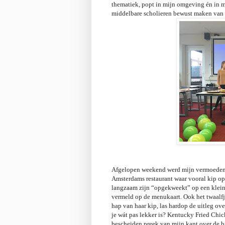
thematiek, popt in mijn omgeving én in mi
middelbare scholieren bewust maken van v
Afgelopen weekend werd mijn vermoeden b
Amsterdams restaurant waar vooral kip op 
langzaam zijn “opgekweekt” op een kleinsc
vermeld op de menukaart. Ook het twaalfja
hap van haar kip, las hardop de uitleg o
je wát pas lekker is? Kentucky Fried Chic
bescheiden preek van mijn kant over de b