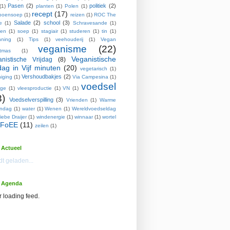
Pasen
(2)
politiek
(2)
(1)
planten
(1)
Polen
(1)
recept
(17)
poensoep
(1)
reizen
(1)
ROC The
Salade
(2)
school
(3)
e
(1)
Schravesande
(1)
pen
(1)
soep
(1)
stagiair
(1)
studeren
(1)
tin
(1)
nning
(1)
Tips
(1)
veehouderij
(1)
Vegan
veganisme
(22)
stmas
(1)
Veganistische
nistische Vrijdag
(8)
jdag in Vijf minuten
(20)
vegetarisch
(1)
Vershoudbakjes
(2)
iging
(1)
Via Campesina
(1)
voedsel
age
(1)
vleesproductie
(1)
VN
(1)
3)
Voedselverspilling
(3)
Vrienden
(1)
Warme
endag
(1)
water
(1)
Wenen
(1)
Wereldvoedseldag
iebe Draijer
(1)
windenergie
(1)
winnaar
(1)
wortel
FoEE
(11)
zeilen
(1)
Actueel
t geladen...
 Agenda
r loading feed.