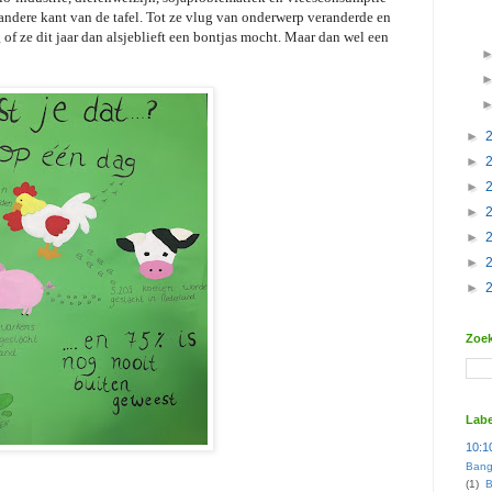
 andere kant van de tafel. Tot ze vlug van onderwerp veranderde en
of ze dit jaar dan alsjeblieft een bontjas mocht. Maar dan wel een
►
►
►
►
►
►
►
Zoek
Labe
10:1
Bang
(1)
B