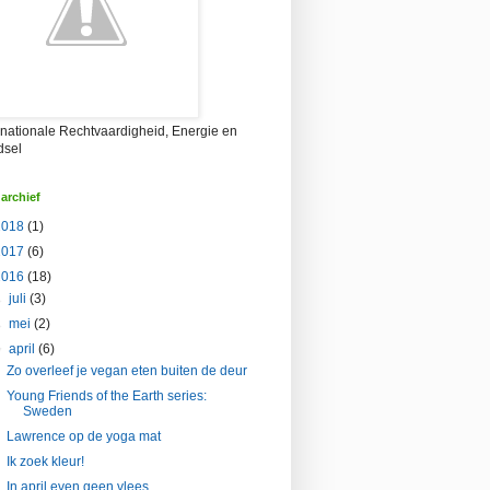
rnationale Rechtvaardigheid, Energie en
dsel
archief
2018
(1)
2017
(6)
2016
(18)
►
juli
(3)
►
mei
(2)
▼
april
(6)
Zo overleef je vegan eten buiten de deur
Young Friends of the Earth series:
Sweden
Lawrence op de yoga mat
Ik zoek kleur!
In april even geen vlees