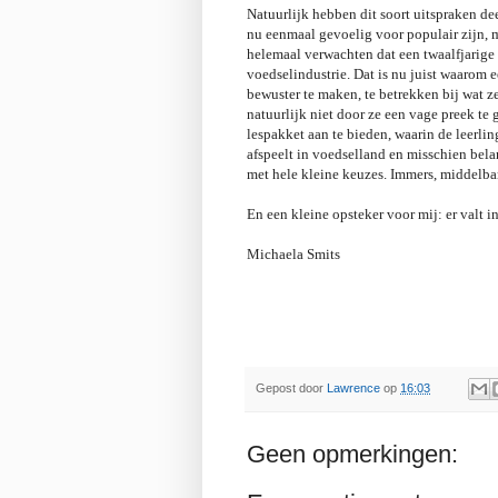
Natuurlijk hebben dit soort uitspraken de
nu eenmaal gevoelig voor populair zijn, m
helemaal verwachten dat een twaalfjarige 
voedselindustrie. Dat is nu juist waarom e
bewuster te maken, te betrekken bij wat ze
natuurlijk niet door ze een vage preek te
lespakket aan te bieden, waarin de leerlin
afspeelt in voedselland en misschien bela
met hele kleine keuzes. Immers, middelba
En een kleine opsteker voor mij: er valt i
Michaela Smits
Gepost door
Lawrence
op
16:03
Geen opmerkingen: