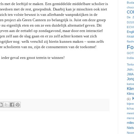
Buda
els met de leeftijd te maken. Een gemiddelde middelbare scholier is
choc
eedoen met de rest, groepsdruk. Daarbij kan je misschien ook niet
CO
zich ten volste bewust is van allerhande wanpraktijken in de
De Z
en project als Green Canteen zo belangrijk is. Juist om deze groep
DJ10
 nu eigenlijk eten en om ze een duidelijk alternatief geven. Dit
ECV
 geven aan de eettafel op zondagavond, maar door een interactief
Engl
gen zelf aan de slag gaan en er zo zelf achter komen wat zich
FAW
ngrijker nog: welk verschil zij hierin kunnen maken – soms zelfs
flas
Fo
re scholieren van nu, zijn de consumenten van de toekomst!
GOT
n ieder geval een groot terrein te winnen!
Indis
Terl
JMA-
JMA-
Jong
kato
Kli
Klim
(1)
bije
lich
meet
mens
mili
Niel
Noor