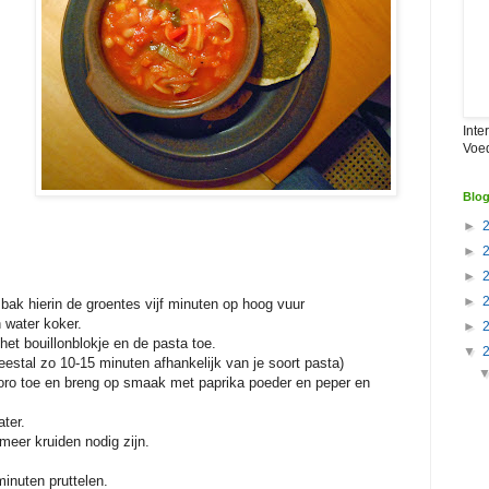
Inte
Voe
Blog
►
►
►
►
bak hierin de groentes vijf minuten op hoog vuur
 water koker.
►
het bouillonblokje en de pasta toe.
▼
eestal zo 10-15 minuten afhankelijk van je soort pasta)
ro toe en breng op smaak met paprika poeder en peper en
ter.
 meer kruiden nodig zijn.
inuten pruttelen.