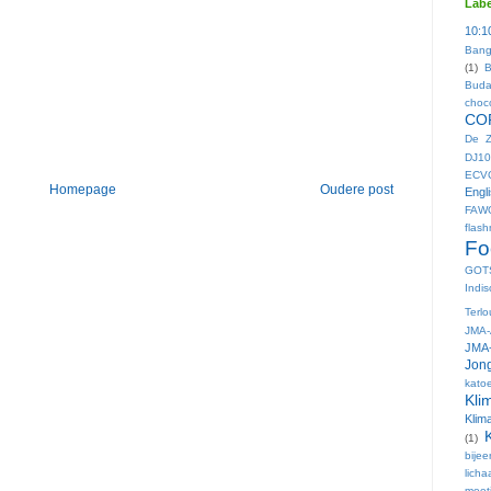
Labe
10:1
Bang
(1)
B
Buda
choc
CO
De Z
DJ10
ECV
Homepage
Oudere post
Engl
FAW
flas
Fo
GOT
Indis
Terl
JMA-
JMA-
Jong
kato
Kli
Klim
(1)
bije
lich
meet