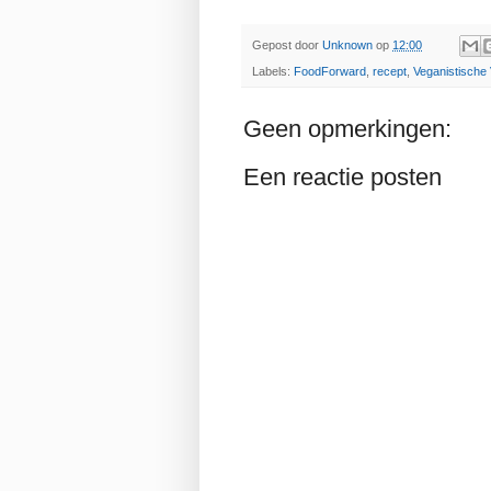
Gepost door
Unknown
op
12:00
Labels:
FoodForward
,
recept
,
Veganistische V
Geen opmerkingen:
Een reactie posten