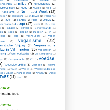
milieu
(7)
Milieudefensie
(2)
enrechten
(1)
euoplossingen
(2)
Mode
(2)
Muziek
(1)
Niels
(1)
No Impact Week
(12)
s Hazekamp
(2)
wegen
(1)
Olieboring
(1)
onderwijs
(1)
Paleis het
Pasen
(2)
politiek
(2)
(1)
planten
(1)
Polen
(1)
recept
(17)
poensoep
(1)
reizen
(1)
ROC The
Salade
(2)
school
(3)
e
(1)
Schravesande
(1)
pen
(1)
soep
(1)
stagiair
(1)
studeren
(1)
tin
(1)
nning
(1)
Tips
(1)
veehouderij
(1)
Vegan
veganisme
(22)
stmas
(1)
Veganistische
nistische Vrijdag
(8)
jdag in Vijf minuten
(20)
vegetarisch
(1)
Vershoudbakjes
(2)
iging
(1)
Via Campesina
(1)
voedsel
age
(1)
vleesproductie
(1)
VN
(1)
3)
Voedselverspilling
(3)
Vrienden
(1)
Warme
endag
(1)
water
(1)
Wenen
(1)
Wereldvoedseldag
iebe Draijer
(1)
windenergie
(1)
winnaar
(1)
wortel
FoEE
(11)
zeilen
(1)
Actueel
r loading feed.
 Agenda