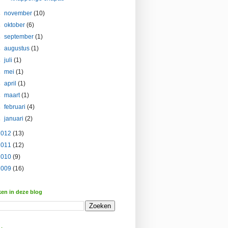
►
november
(10)
►
oktober
(6)
►
september
(1)
►
augustus
(1)
►
juli
(1)
►
mei
(1)
►
april
(1)
►
maart
(1)
►
februari
(4)
►
januari
(2)
2012
(13)
2011
(12)
2010
(9)
2009
(16)
en in deze blog