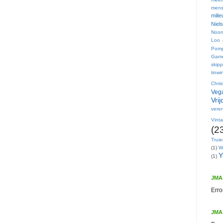
mens
mili
Niel
Noor
Loo
Pom
Gam
skip
tinwi
Chri
Vega
Vri
veren
Vint
(2
Trui
(1)
W
Y
(1)
JMA 
Erro
JMA