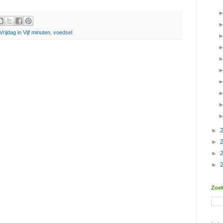
rijdag in Vijf minuten
,
voedsel
►
►
►
►
Zoek