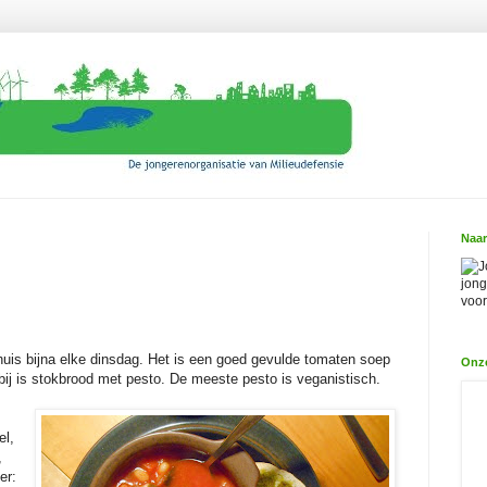
Naar
J
jong
voor
huis bijna elke dinsdag. Het is een goed gevulde tomaten soep
Onz
bij is stokbrood met pesto. De meeste pesto is veganistisch.
el,
,
er: