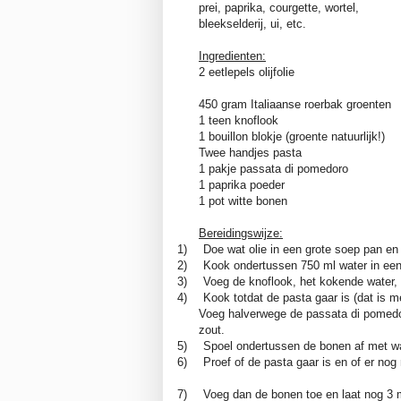
prei, paprika, courgette, wortel,
bleekselderij, ui, etc.
Ingredienten:
2 eetlepels olijfolie
450 gram Italiaanse roerbak groenten
1 teen knoflook
1 bouillon blokje (groente natuurlijk!)
Twee handjes pasta
1 pakje passata di pomedoro
1 paprika poeder
1 pot witte bonen
Bereidingswijze:
1)
Doe wat olie in een grote soep pan en 
2)
Kook ondertussen 750 ml water in een
3)
Voeg de knoflook, het kokende water, 
4)
Kook totdat de pasta gaar is (dat is m
Voeg halverwege de passata di pomedo
zout.
5)
Spoel ondertussen de bonen af met wa
6)
Proef of de pasta gaar is en of er nog
7)
Voeg dan de bonen toe en laat nog 3 m