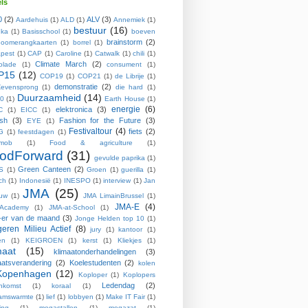
ls
0
(2)
ALV
(3)
Aardehuis
(1)
ALD
(1)
Annemiek
(1)
bestuur
(16)
ka
(1)
Basisschool
(1)
boeven
brainstorm
(2)
oomerangkaarten
(1)
borrel
(1)
pest
(1)
CAP
(1)
Caroline
(1)
Catwalk
(1)
chili
(1)
Climate March
(2)
olade
(1)
consument
(1)
P15
(12)
COP19
(1)
COP21
(1)
de Librije
(1)
demonstratie
(2)
evensprong
(1)
die hard
(1)
Duurzaamheid
(14)
0
(1)
Earth House
(1)
energie
(6)
elektronica
(3)
C
(1)
EICC
(1)
ish
(3)
Fashion for the Future
(3)
EYE
(1)
Festivaltour
(4)
fiets
(2)
G
(1)
feestdagen
(1)
hmob
(1)
Food & agriculture
(1)
odForward
(31)
gevulde paprika
(1)
Green Canteen
(2)
S
(1)
Groen
(1)
guerilla
(1)
ch
(1)
Indonesië
(1)
INESPO
(1)
interview
(1)
Jan
JMA
(25)
ouw
(1)
JMA LimainBrussel
(1)
JMA-E
(4)
Academy
(1)
JMA-at-School
(1)
er van de maand
(3)
Jonge Helden top 10
(1)
eren Milieu Actief
(8)
jury
(1)
kantoor
(1)
en
(1)
KEIGROEN
(1)
kerst
(1)
Kliekjes
(1)
maat
(15)
klimaatonderhandelingen
(3)
aatsverandering
(2)
Koelestudenten
(2)
kolen
Kopenhagen
(12)
Koploper
(1)
Koplopers
Ledendag
(2)
enkomst
(1)
koraal
(1)
aamswarmte
(1)
lief
(1)
lobbyen
(1)
Make IT Fair
(1)
ing
(1)
megastallen
(1)
megazat
(1)