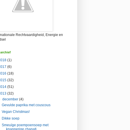
rnationale Rechtvaardigheid, Energie en
dsel
archief
2018
(1)
2017
(6)
2016
(18)
2015
(32)
2014
(51)
2013
(32)
▼
december
(4)
Gevulde paprika met couscous
Vegan Christmas!
Dikke soep
Smeuïge poempoensoep met
knapperige chapati