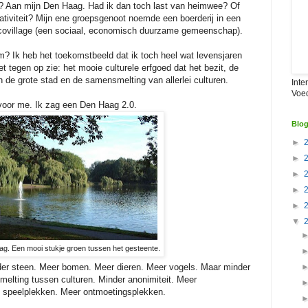
ag? Aan mijn Den Haag. Had ik dan toch last van heimwee? Of
ativiteit? Mijn ene groepsgenoot noemde een boerderij in een
ecovillage (een sociaal, economisch duurzame gemeenschap).
 Ik heb het toekomstbeeld dat ik toch heel wat levensjaren
et tegen op zie: het mooie culturele erfgoed dat het bezit, de
n de grote stad en de samensmelting van allerlei culturen.
Inte
Voe
voor me. Ik zag een Den Haag 2.0.
Blog
►
►
►
►
►
▼
g. Een mooi stukje groen tussen het gesteente.
er steen. Meer bomen. Meer dieren. Meer vogels. Maar minder
lting tussen culturen. Minder anonimiteit. Meer
 speelplekken. Meer ontmoetingsplekken.