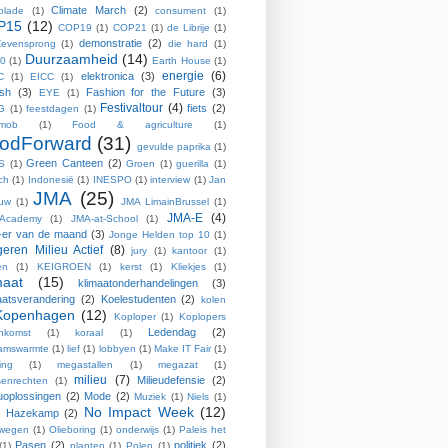
Climate March
(2)
olade
(1)
consument
(1)
P15
(12)
COP19
(1)
COP21
(1)
de Librije
(1)
demonstratie
(2)
evensprong
(1)
die hard
(1)
Duurzaamheid
(14)
0
(1)
Earth House
(1)
energie
(6)
elektronica
(3)
C
(1)
EICC
(1)
ish
(3)
Fashion for the Future
(3)
EYE
(1)
Festivaltour
(4)
fiets
(2)
G
(1)
feestdagen
(1)
hmob
(1)
Food & agriculture
(1)
odForward
(31)
gevulde paprika
(1)
Green Canteen
(2)
S
(1)
Groen
(1)
guerilla
(1)
ch
(1)
Indonesië
(1)
INESPO
(1)
interview
(1)
Jan
JMA
(25)
ouw
(1)
JMA LimainBrussel
(1)
JMA-E
(4)
Academy
(1)
JMA-at-School
(1)
er van de maand
(3)
Jonge Helden top 10
(1)
eren Milieu Actief
(8)
jury
(1)
kantoor
(1)
en
(1)
KEIGROEN
(1)
kerst
(1)
Kliekjes
(1)
maat
(15)
klimaatonderhandelingen
(3)
aatsverandering
(2)
Koelestudenten
(2)
kolen
Kopenhagen
(12)
Koploper
(1)
Koplopers
Ledendag
(2)
enkomst
(1)
koraal
(1)
aamswarmte
(1)
lief
(1)
lobbyen
(1)
Make IT Fair
(1)
ing
(1)
megastallen
(1)
megazat
(1)
milieu
(7)
Milieudefensie
(2)
enrechten
(1)
euoplossingen
(2)
Mode
(2)
Muziek
(1)
Niels
(1)
No Impact Week
(12)
s Hazekamp
(2)
wegen
(1)
Olieboring
(1)
onderwijs
(1)
Paleis het
Pasen
(2)
politiek
(2)
(1)
planten
(1)
Polen
(1)