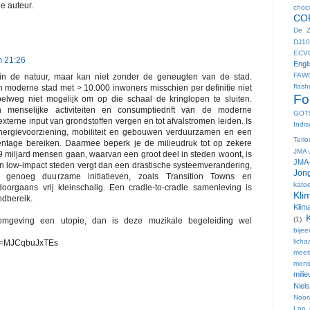
e auteur.
choc
CO
De Z
DJ10
ECV
m 21:26
Engl
FAW
in de natuur, maar kan niet zonder de geneugten van de stad.
flas
en moderne stad met > 10.000 inwoners misschien per definitie niet
Fo
elweg niet mogelijk om op die schaal de kringlopen te sluiten.
 menselijke activiteiten en consumptiedrift van de moderne
GOT
externe input van grondstoffen vergen en tot afvalstromen leiden. Is
Indis
energievoorziening, mobiliteit en gebouwen verduurzamen en een
Terl
entage bereiken. Daarmee beperk je de milieudruk tot op zekere
JMA-
 9 miljard mensen gaan, waarvan een groot deel in steden woont, is
JMA-
an low-impact steden vergt dan een drastische systeemverandering,
Jong
er genoeg duurzame initiatieven, zoals Transition Towns en
kato
oorgaans vrij kleinschalig. Een cradle-to-cradle samenleving is
Kli
ndbereik.
Klim
(1)
fomgeving een utopie, dan is deze muzikale begeleiding wel
bije
lich
?v=MJCqbuJxTEs
meet
mens
mili
Niel
Noor
Loo