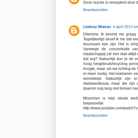
Deze reactie is verwijderd door d
Beantwoorden
Lindsey Wuisan
4 april 2013 o
Dilemma. Ik bevind me graag 
Tegelijkertijd besef ik me dat e
duurzaam kan zijn. Het is simp
Vanwege de concentratie van
maatschappij zal een stad altijd 
dat erg? Natuurlijk kun je de 
hoog hergebruik/recycling perc
hoogte, maar als we richting de
er meer nodig. Het realiseren v
wereldwijd. Natuurlijk zijn 
stadslandbouw, maar die zijn d
daarom nog lang niet binnen ha
Misschien is mijn ideale lee
toepasselijk:
http://www.youtube.com/watch
Beantwoorden