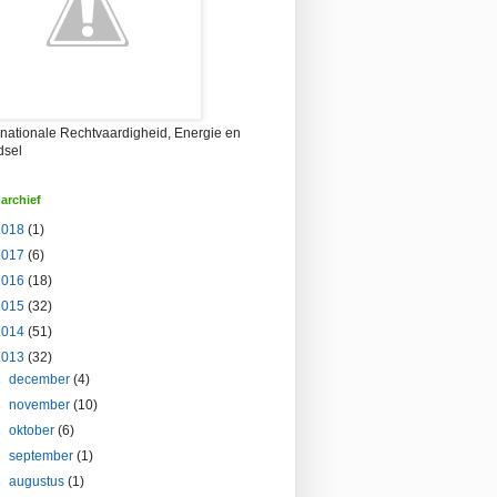
rnationale Rechtvaardigheid, Energie en
dsel
archief
2018
(1)
2017
(6)
2016
(18)
2015
(32)
2014
(51)
2013
(32)
►
december
(4)
►
november
(10)
►
oktober
(6)
►
september
(1)
►
augustus
(1)