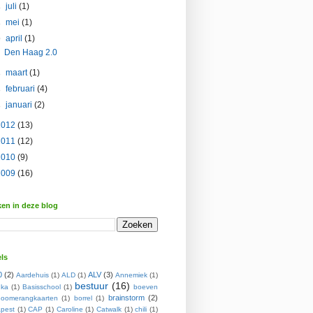
►
juli
(1)
►
mei
(1)
▼
april
(1)
Den Haag 2.0
►
maart
(1)
►
februari
(4)
►
januari
(2)
2012
(13)
2011
(12)
2010
(9)
2009
(16)
en in deze blog
ls
0
(2)
ALV
(3)
Aardehuis
(1)
ALD
(1)
Annemiek
(1)
bestuur
(16)
ka
(1)
Basisschool
(1)
boeven
brainstorm
(2)
oomerangkaarten
(1)
borrel
(1)
pest
(1)
CAP
(1)
Caroline
(1)
Catwalk
(1)
chili
(1)