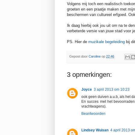
Volgens mij toch een realistisch toeko
groeten en een praatje maken met mijn 
beschermen van cultureel erfgoed. Ook
Ik daag hierbij ook jou uit om na te de
verbeterde versie van jouw stad voor je
PS. Hier de
muzikale begeleiding
bij di
Gepost door
Caroline
op
22:46
3 opmerkingen:
Joyce
3 april 2013 om 10:23
ook geen duiven a.u.b, als het d
En succes met het bevoorraden v
vrachtwagens).
Beantwoorden
Lindsey Wuisan
4 april 2013 o