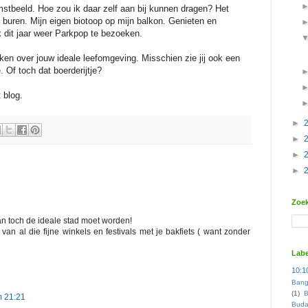
mstbeeld. Hoe zou ik daar zelf aan bij kunnen dragen? Het
buren. Mijn eigen biotoop op mijn balkon. Genieten en
 dit jaar weer Parkpop te bezoeken.
nken over jouw ideale leefomgeving. Misschien zie jij ook een
. Of toch dat boerderijtje?
t blog.
►
►
►
►
Zoek
an toch de ideale stad moet worden!
an al die fijne winkels en festivals met je bakfiets ( want zonder
Labe
10:1
Bang
(1)
B
m 21:21
Buda