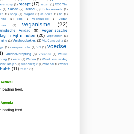
recept
(17)
poensoep
(1)
reizen
(1)
ROC The
Salade
(2)
school
(3)
e
(1)
Schravesande
(1)
pen
(1)
soep
(1)
stagiair
(1)
studeren
(1)
tin
(1)
nning
(1)
Tips
(1)
veehouderij
(1)
Vegan
veganisme
(22)
stmas
(1)
Veganistische
nistische Vrijdag
(8)
jdag in Vijf minuten
(20)
vegetarisch
(1)
Vershoudbakjes
(2)
iging
(1)
Via Campesina
(1)
voedsel
age
(1)
vleesproductie
(1)
VN
(1)
3)
Voedselverspilling
(3)
Vrienden
(1)
Warme
endag
(1)
water
(1)
Wenen
(1)
Wereldvoedseldag
iebe Draijer
(1)
windenergie
(1)
winnaar
(1)
wortel
FoEE
(11)
zeilen
(1)
Actueel
r loading feed.
 Agenda
r loading feed.