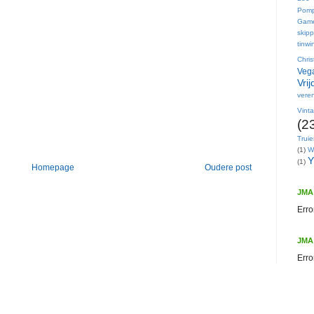
Pom
Gam
skip
tinwi
Chri
Vega
Vri
veren
Vint
(2
Trui
(1)
W
Y
(1)
Homepage
Oudere post
JMA 
Erro
JMA
Erro