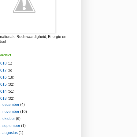
rnationale Rechtvaardigheid, Energie en
dsel
archief
2018
(1)
2017
(6)
2016
(18)
2015
(32)
2014
(51)
2013
(32)
►
december
(4)
►
november
(10)
►
oktober
(6)
►
september
(1)
►
augustus
(1)