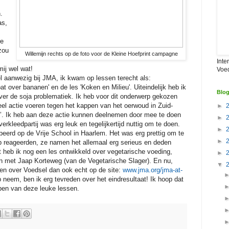
.
as,
re
zou
Willemijn rechts op de foto voor de Kleine Hoefprint campagne
Inte
mij wel wat!
Voe
el aanwezig bij JMA, ik kwam op lessen terecht als:
at over bananen' en de les 'Koken en Milieu'. Uiteindelijk heb ik
Blog
ver de soja problematiek. Ik heb voor dit onderwerp gekozen
l actie voeren tegen het kappen van het oerwoud in Zuid-
►
’. Ik heb aan deze actie kunnen deelnemen door mee te doen
►
erkleedpartij was erg leuk en tegelijkertijd nuttig om te doen.
►
beerd op de Vrije School in Haarlem. Het was erg prettig om te
►
rp reageerden, ze namen het allemaal erg serieus en deden
 heb ik nog een les ontwikkeld over vegetarische voeding,
►
n met Jaap Korteweg (van de Vegetarische Slager). En nu,
▼
ssen over Voedsel dan ook echt op de site:
www.jma.org/jma-at-
op neem, ben ik erg tevreden over het eindresultaat! Ik hoop dat
bben van deze leuke lessen.