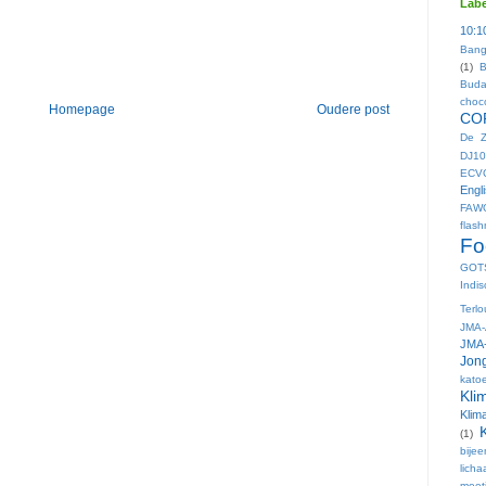
Labe
10:1
Bang
(1)
B
Buda
choc
Homepage
Oudere post
CO
De Z
DJ10
ECV
Engl
FAW
flas
Fo
GOT
Indis
Terl
JMA-
JMA-
Jong
kato
Kli
Klim
(1)
bije
lich
meet