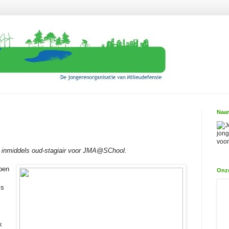
Naar
J
jong
voor
ze inmiddels oud-stagiair voor JMA@SChool.
pen
Onz
ls
k