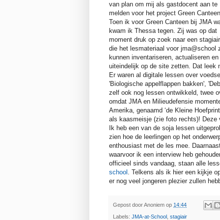
van plan om mij als gastdocent aan te
melden voor het project Green Canteen
Toen ik voor Green Canteen bij JMA w
kwam ik Thessa tegen. Zij was op dat
moment druk op zoek naar een stagiai
die het lesmateriaal voor jma@school 
kunnen inventariseren, actualiseren en
uiteindelijk op de site zetten. Dat leek 
Er waren al digitale lessen over voeds
'Biologische appelflappen bakken', 'Deb
zelf ook nog lessen ontwikkeld, twee o
omdat JMA en Milieudefensie momentee
Amerika, genaamd ‘de Kleine Hoefprint
als kaasmeisje (zie foto rechts)! Deze v
Ik heb een van de soja lessen uitgepro
zien hoe de leerlingen op het onderwe
enthousiast met de les mee. Daarnaast
waarvoor ik een interview heb gehoude
officieel sinds vandaag, staan alle le
school
. Telkens als ik hier een kijkje 
er nog veel jongeren plezier zullen he
Gepost door
Anoniem
op
14:44
Labels:
JMA-at-School
,
stagiair