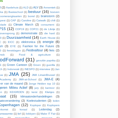
ls
0
(2)
ALV
(3)
Aardehuis
(1)
ALD
(1)
Annemiek
(1)
bestuur
(16)
ka
(1)
Basisschool
(1)
boeven
brainstorm
(2)
oomerangkaarten
(1)
borrel
(1)
pest
(1)
CAP
(1)
Caroline
(1)
Catwalk
(1)
chili
(1)
Climate March
(2)
olade
(1)
consument
(1)
P15
(12)
COP19
(1)
COP21
(1)
de Librije
(1)
demonstratie
(2)
evensprong
(1)
die hard
(1)
Duurzaamheid
(14)
0
(1)
Earth House
(1)
energie
(6)
elektronica
(3)
C
(1)
EICC
(1)
ish
(3)
Fashion for the Future
(3)
EYE
(1)
Festivaltour
(4)
fiets
(2)
G
(1)
feestdagen
(1)
hmob
(1)
Food & agriculture
(1)
odForward
(31)
gevulde paprika
(1)
Green Canteen
(2)
S
(1)
Groen
(1)
guerilla
(1)
ch
(1)
Indonesië
(1)
INESPO
(1)
interview
(1)
Jan
JMA
(25)
ouw
(1)
JMA LimainBrussel
(1)
JMA-E
(4)
Academy
(1)
JMA-at-School
(1)
er van de maand
(3)
Jonge Helden top 10
(1)
eren Milieu Actief
(8)
jury
(1)
kantoor
(1)
en
(1)
KEIGROEN
(1)
kerst
(1)
Kliekjes
(1)
maat
(15)
klimaatonderhandelingen
(3)
aatsverandering
(2)
Koelestudenten
(2)
kolen
Kopenhagen
(12)
Koploper
(1)
Koplopers
Ledendag
(2)
enkomst
(1)
koraal
(1)
aamswarmte
(1)
lief
(1)
lobbyen
(1)
Make IT Fair
(1)
ing
(1)
megastallen
(1)
megazat
(1)