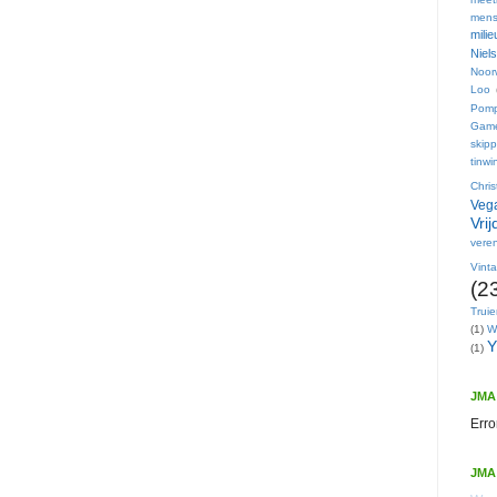
mens
mili
Niel
Noor
Loo
Pom
Gam
skip
tinwi
Chri
Vega
Vri
veren
Vint
(2
Trui
(1)
W
Y
(1)
JMA 
Erro
JMA