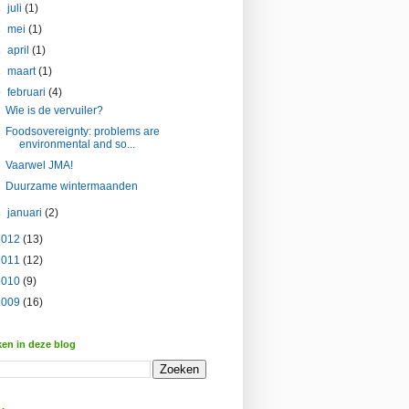
►
juli
(1)
►
mei
(1)
►
april
(1)
►
maart
(1)
▼
februari
(4)
Wie is de vervuiler?
Foodsovereignty: problems are
environmental and so...
Vaarwel JMA!
Duurzame wintermaanden
►
januari
(2)
2012
(13)
2011
(12)
2010
(9)
2009
(16)
en in deze blog