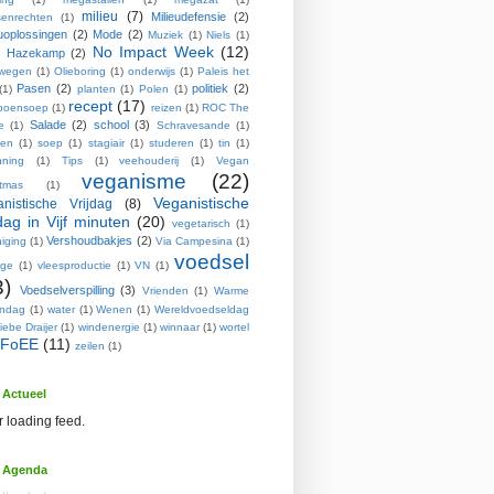
milieu
(7)
Milieudefensie
(2)
enrechten
(1)
euoplossingen
(2)
Mode
(2)
Muziek
(1)
Niels
(1)
No Impact Week
(12)
s Hazekamp
(2)
wegen
(1)
Olieboring
(1)
onderwijs
(1)
Paleis het
Pasen
(2)
politiek
(2)
(1)
planten
(1)
Polen
(1)
recept
(17)
poensoep
(1)
reizen
(1)
ROC The
Salade
(2)
school
(3)
e
(1)
Schravesande
(1)
pen
(1)
soep
(1)
stagiair
(1)
studeren
(1)
tin
(1)
nning
(1)
Tips
(1)
veehouderij
(1)
Vegan
veganisme
(22)
stmas
(1)
Veganistische
nistische Vrijdag
(8)
jdag in Vijf minuten
(20)
vegetarisch
(1)
Vershoudbakjes
(2)
iging
(1)
Via Campesina
(1)
voedsel
age
(1)
vleesproductie
(1)
VN
(1)
3)
Voedselverspilling
(3)
Vrienden
(1)
Warme
endag
(1)
water
(1)
Wenen
(1)
Wereldvoedseldag
iebe Draijer
(1)
windenergie
(1)
winnaar
(1)
wortel
FoEE
(11)
zeilen
(1)
Actueel
r loading feed.
 Agenda