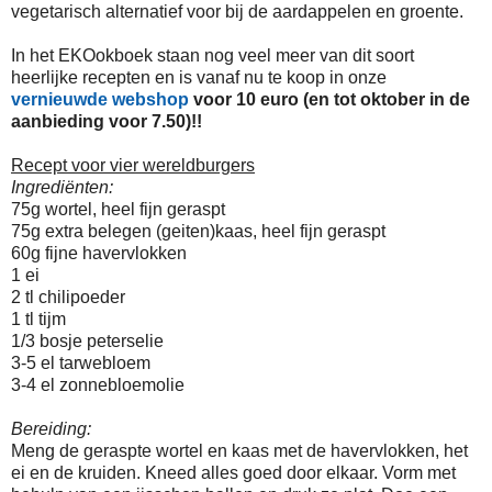
vegetarisch alternatief voor bij de aardappelen en groente.
In het EKOokboek staan nog veel meer van dit soort
heerlijke recepten en is vanaf nu te koop in onze
vernieuwde webshop
voor 10 euro (en tot oktober in de
aanbieding voor 7.50)!!
Recept voor vier wereldburgers
Ingrediënten:
75g wortel, heel fijn geraspt
75g extra belegen (geiten)kaas, heel fijn geraspt
60g fijne havervlokken
1 ei
2 tl chilipoeder
1 tl tijm
1/3 bosje peterselie
3-5 el tarwebloem
3-4 el zonnebloemolie
Bereiding:
Meng de geraspte wortel en kaas met de havervlokken, het
ei en de kruiden. Kneed alles goed door elkaar. Vorm met