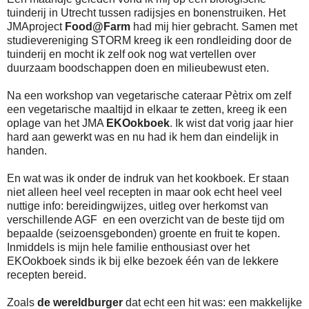
tuinderij in Utrecht tussen radijsjes en bonenstruiken. Het
JMAproject
Food@Farm
had mij hier gebracht. Samen met
studievereniging STORM kreeg ik een rondleiding door de
tuinderij en mocht ik zelf ook nog wat vertellen over
duurzaam boodschappen doen en milieubewust eten.
Na een workshop van vegetarische cateraar Pètrix om zelf
een vegetarische maaltijd in elkaar te zetten, kreeg ik een
oplage van het JMA
EKOokboek
. Ik wist dat vorig jaar hier
hard aan gewerkt was en nu had ik hem dan eindelijk in
handen.
En wat was ik onder de indruk van het kookboek. Er staan
niet alleen heel veel recepten in maar ook echt heel veel
nuttige info: bereidingwijzes, uitleg over herkomst van
verschillende AGF en een overzicht van de beste tijd om
bepaalde (seizoensgebonden) groente en fruit te kopen.
Inmiddels is mijn hele familie enthousiast over het
EKOokboek sinds ik bij elke bezoek één van de lekkere
recepten bereid.
Zoals
de wereldburger
dat echt een hit was: een makkelijke