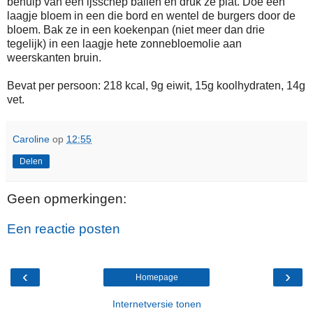
behulp van een ijsschep ballen en druk ze plat. Doe een
laagje bloem in een die bord en wentel de burgers door de
bloem. Bak ze in een koekenpan (niet meer dan drie
tegelijk) in een laagje hete zonnebloemolie aan
weerskanten bruin.
Bevat per persoon: 218 kcal, 9g eiwit, 15g koolhydraten, 14g
vet.
Caroline
op
12:55
Delen
Geen opmerkingen:
Een reactie posten
‹
›
Homepage
Internetversie tonen