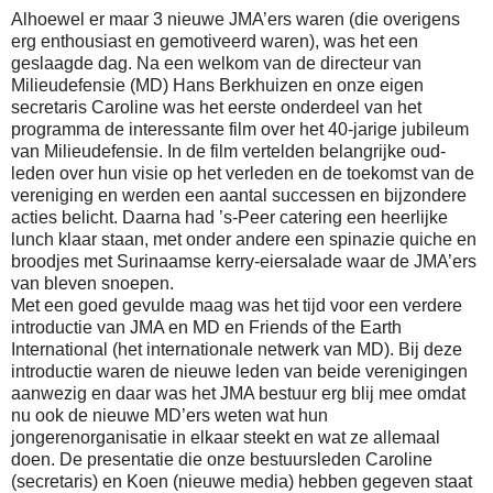
Alhoewel er maar 3 nieuwe JMA’ers waren (die overigens
erg enthousiast en gemotiveerd waren), was het een
geslaagde dag. Na een welkom van de directeur van
Milieudefensie (MD) Hans Berkhuizen en onze eigen
secretaris Caroline was het eerste onderdeel van het
programma de interessante film over het 40-jarige jubileum
van Milieudefensie. In de film vertelden belangrijke oud-
leden over hun visie op het verleden en de toekomst van de
vereniging en werden een aantal successen en bijzondere
acties belicht. Daarna had ’s-Peer catering een heerlijke
lunch klaar staan, met onder andere een spinazie quiche en
broodjes met Surinaamse kerry-eiersalade waar de JMA’ers
van bleven snoepen.
Met een goed gevulde maag was het tijd voor een verdere
introductie van JMA en MD en Friends of the Earth
International (het internationale netwerk van MD). Bij deze
introductie waren de nieuwe leden van beide verenigingen
aanwezig en daar was het JMA bestuur erg blij mee omdat
nu ook de nieuwe MD’ers weten wat hun
jongerenorganisatie in elkaar steekt en wat ze allemaal
doen. De presentatie die onze bestuursleden Caroline
(secretaris) en Koen (nieuwe media) hebben gegeven staat