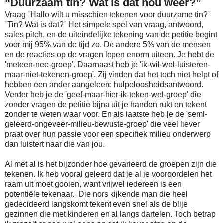
“Duurzaam tin? Wat is dat nou weer?”
Vraag ¨Hallo wilt u misschien tekenen voor duurzame tin?¨
¨Tin? Wat is dat?¨ Het simpele spel van vraag, antwoord,
sales pitch, en de uiteindelijke tekening van de petitie begint
voor mij 95% van de tijd zo. De andere 5% van de mensen
en de reacties op de vragen lopen enorm uiteen. Je hebt de
'meteen-nee-groep'. Daarnaast heb je 'ik-wil-wel-luisteren-
maar-niet-tekenen-groep'. Zij vinden dat het toch niet helpt of
hebben een ander aangeleerd hulpeloosheidsantwoord.
Verder heb je de 'geef-maar-hier-ik-teken-wel-groep' die
zonder vragen de petitie bijna uit je handen rukt en tekent
zonder te weten waar voor. En als laatste heb je de 'semi-
geleerd-ongeveer-milieu-bewuste-groep' die veel liever
praat over hun passie voor een specifiek milieu onderwerp
dan luistert naar die van jou.
Al met al is het bijzonder hoe gevarieerd de groepen zijn die
tekenen. Ik heb vooral geleerd dat je al je vooroordelen het
raam uit moet gooien, want vrijwel iedereen is een
potentiële tekenaar. Die nors kijkende man die heel
gedecideerd langskomt tekent even snel als de blije
gezinnen die met kinderen en al langs dartelen. Toch betrap