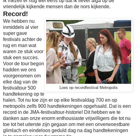
ik mezelf er nog wel eens op dat ik liever afga op de
vriendelijk kijkende mensen dan de nors kijkende.
Record!
We hebben nu
inmiddels al vier
super gave
festivals achter de
rug en man wat
waren ze stuk voor
stuk een succes.
Voor de tour begon
hadden we ons
voorgenomen om
elke dag van de
festivaltour 500
Loes op recordfestival Metropolis
handtekening op te
halen. Tot nu toe zijn er op elke festivaldag 700 en op
metropolis zelfs 900 handtekeningen opgehaald. Dat is een
record in de JMA-festivaltour-historie! Dit hebben we te
danken aan onze enorm enthousiaste vrijwilligers die tot nu
toe tot het uiterste zijn gegaan om met een onverwoestbare
glimlach en eindeloos geduld dag na dag handtekeningen