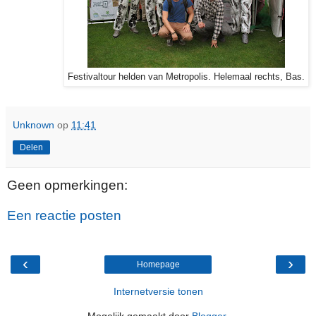
Festivaltour helden van Metropolis. Helemaal rechts, Bas.
Unknown
op
11:41
Delen
Geen opmerkingen:
Een reactie posten
‹
›
Homepage
Internetversie tonen
Mogelijk gemaakt door
Blogger
.