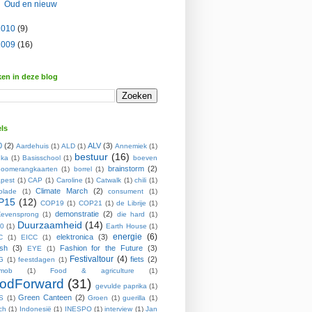
Oud en nieuw
2010
(9)
2009
(16)
en in deze blog
ls
0
(2)
ALV
(3)
Aardehuis
(1)
ALD
(1)
Annemiek
(1)
bestuur
(16)
ka
(1)
Basisschool
(1)
boeven
brainstorm
(2)
oomerangkaarten
(1)
borrel
(1)
pest
(1)
CAP
(1)
Caroline
(1)
Catwalk
(1)
chili
(1)
Climate March
(2)
olade
(1)
consument
(1)
P15
(12)
COP19
(1)
COP21
(1)
de Librije
(1)
demonstratie
(2)
evensprong
(1)
die hard
(1)
Duurzaamheid
(14)
0
(1)
Earth House
(1)
energie
(6)
elektronica
(3)
C
(1)
EICC
(1)
ish
(3)
Fashion for the Future
(3)
EYE
(1)
Festivaltour
(4)
fiets
(2)
G
(1)
feestdagen
(1)
hmob
(1)
Food & agriculture
(1)
odForward
(31)
gevulde paprika
(1)
Green Canteen
(2)
S
(1)
Groen
(1)
guerilla
(1)
ch
(1)
Indonesië
(1)
INESPO
(1)
interview
(1)
Jan