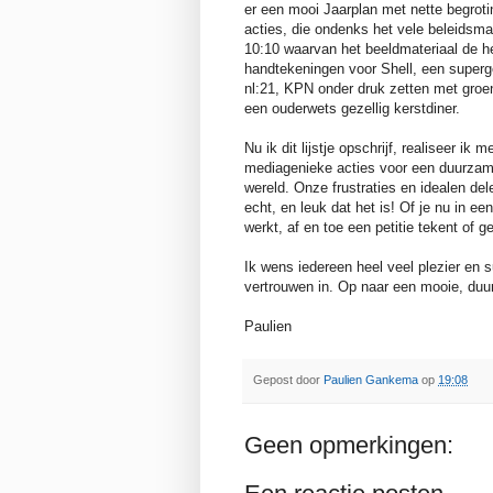
er een mooi Jaarplan met nette begroti
acties, die ondenks het vele beleids
10:10 waarvan het beeldmateriaal de he
handtekeningen voor Shell, een superge
nl:21, KPN onder druk zetten met groen
een ouderwets gezellig kerstdiner.
Nu ik dit lijstje opschrijf, realiseer 
mediagenieke acties voor een duurzam
wereld. Onze frustraties en idealen de
echt, en leuk dat het is! Of je nu in een
werkt, af en toe een petitie tekent of 
Ik wens iedereen heel veel plezier en s
vertrouwen in. Op naar een mooie, du
Paulien
Gepost door
Paulien Gankema
op
19:08
Geen opmerkingen: