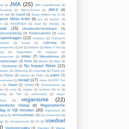
JMA
(25)
ouw
(1)
JMA LimainBrussel
(1)
JMA-E
(4)
Academy
(1)
JMA-at-School
(1)
er van de maand
(3)
Jonge Helden top 10
(1)
eren Milieu Actief
(8)
jury
(1)
kantoor
(1)
en
(1)
KEIGROEN
(1)
kerst
(1)
Kliekjes
(1)
maat
(15)
klimaatonderhandelingen
(3)
aatsverandering
(2)
Koelestudenten
(2)
kolen
Kopenhagen
(12)
Koploper
(1)
Koplopers
Ledendag
(2)
enkomst
(1)
koraal
(1)
aamswarmte
(1)
lief
(1)
lobbyen
(1)
Make IT Fair
(1)
ing
(1)
megastallen
(1)
megazat
(1)
milieu
(7)
Milieudefensie
(2)
enrechten
(1)
euoplossingen
(2)
Mode
(2)
Muziek
(1)
Niels
(1)
No Impact Week
(12)
s Hazekamp
(2)
wegen
(1)
Olieboring
(1)
onderwijs
(1)
Paleis het
Pasen
(2)
politiek
(2)
(1)
planten
(1)
Polen
(1)
recept
(17)
poensoep
(1)
reizen
(1)
ROC The
Salade
(2)
school
(3)
e
(1)
Schravesande
(1)
pen
(1)
soep
(1)
stagiair
(1)
studeren
(1)
tin
(1)
nning
(1)
Tips
(1)
veehouderij
(1)
Vegan
veganisme
(22)
stmas
(1)
Veganistische
nistische Vrijdag
(8)
jdag in Vijf minuten
(20)
vegetarisch
(1)
Vershoudbakjes
(2)
iging
(1)
Via Campesina
(1)
voedsel
age
(1)
vleesproductie
(1)
VN
(1)
3)
Voedselverspilling
(3)
Vrienden
(1)
Warme