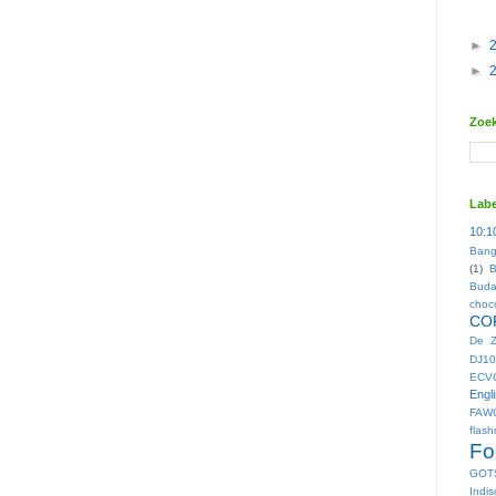
►
►
Zoek
Labe
10:1
Bang
(1)
B
Buda
choc
CO
De Z
DJ10
ECV
Engl
FAW
flas
Fo
GOT
Indis