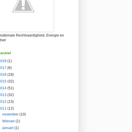
rnationale Rechtvaardigheid, Energie en
dsel
archief
2018
(1)
2017
(6)
2016
(18)
2015
(32)
2014
(51)
2013
(32)
2012
(13)
2011
(12)
►
november
(10)
►
februari
(1)
▼
januari
(1)