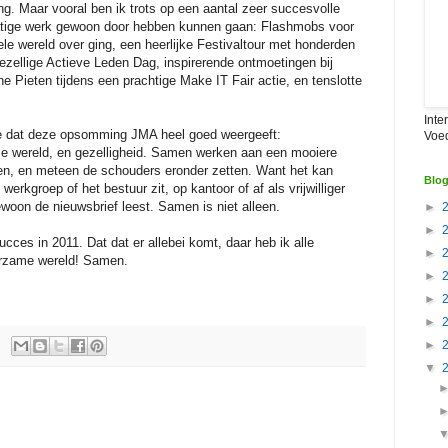
ng. Maar vooral ben ik trots op een aantal zeer succesvolle
matige werk gewoon door hebben kunnen gaan: Flashmobs voor
le wereld over ging, een heerlijke Festivaltour met honderden
zellige Actieve Leden Dag, inspirerende ontmoetingen bij
e Pieten tijdens een prachtige Make IT Fair actie, en tenslotte
Inte
ik me dat deze opsomming JMA heel goed weergeeft:
Voe
e wereld, en gezelligheid. Samen werken aan een mooiere
len, en meteen de schouders eronder zetten. Want het kan
Blog
 werkgroep of het bestuur zit, op kantoor of af als vrijwilliger
gewoon de nieuwsbrief leest. Samen is niet alleen.
►
►
ucces in 2011. Dat dat er allebei komt, daar heb ik alle
►
urzame wereld! Samen.
►
►
►
►
▼