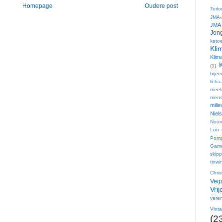
Homepage
Oudere post
Terl
JMA-
JMA-
Jong
kato
Kli
Klim
(1)
bije
lich
meet
mens
mili
Niel
Noor
Loo
Pom
Gam
skip
tinwi
Chri
Vega
Vri
veren
Vint
(2